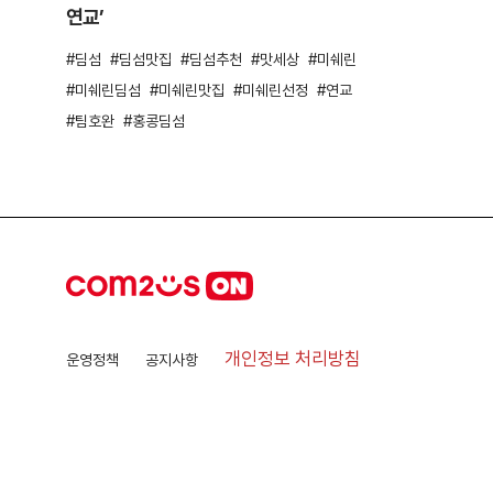
연교’
딤섬
딤섬맛집
딤섬추천
맛세상
미쉐린
미쉐린딤섬
미쉐린맛집
미쉐린선정
연교
팀호완
홍콩딤섬
개인정보 처리방침
운영정책
공지사항