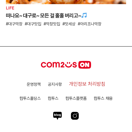
LIFE
떠나요~ 대구로~ 모든 걸 훌훌 버리고~
대구막창
대구맛집
막창맛집
맛세상
아리조나막창
개인정보 처리방침
운영정책
공지사항
컴투스홀딩스
컴투스
컴투스플랫폼
컴투스 채용