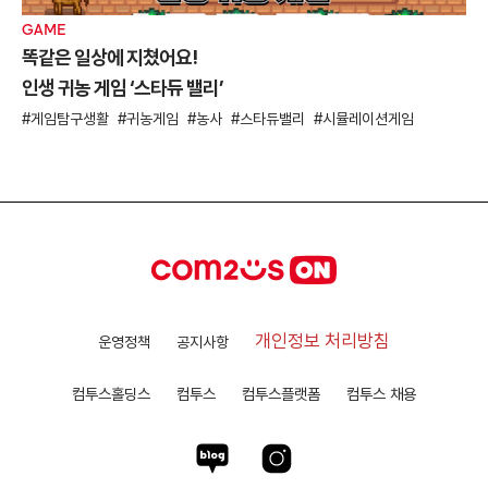
GAME
똑같은 일상에 지쳤어요!
인생 귀농 게임 ‘스타듀 밸리’
게임탐구생활
귀농게임
농사
스타듀밸리
시뮬레이션게임
개인정보 처리방침
운영정책
공지사항
컴투스홀딩스
컴투스
컴투스플랫폼
컴투스 채용