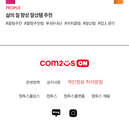
PEOPLE
삶의 질 향상 잘샀템 추천
꿀템추천
꿀템추천템
내돈내산
자취꿀템
잘샀템
컴人생각
개인정보 처리방침
운영정책
공지사항
컴투스홀딩스
컴투스
컴투스플랫폼
컴투스 채용