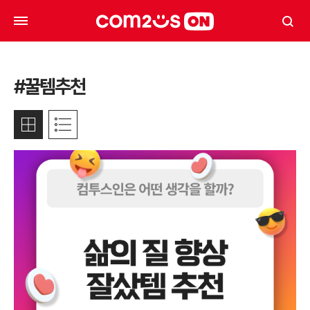
#꿀템추천