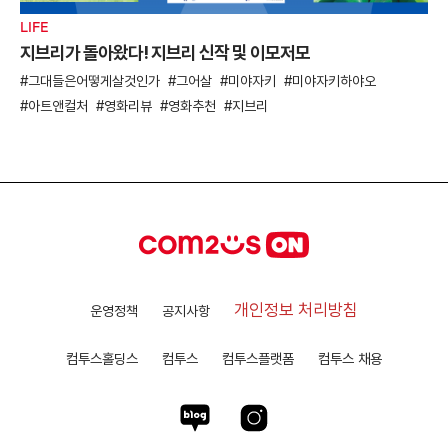
LIFE
지브리가 돌아왔다! 지브리 신작 및 이모저모
그대들은어떻게살것인가
그어살
미야자키
미야자키하야오
아트앤컬처
영화리뷰
영화추천
지브리
개인정보 처리방침
운영정책
공지사항
컴투스홀딩스
컴투스
컴투스플랫폼
컴투스 채용