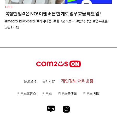
LIFE
복잡한 입력은 NO! 이젠 버튼 한 개로 업무 효율 레벨 업!
macro keyboard
귀차니즘
매크로키보드
반복작업
업무효율
월간it템
개인정보 처리방침
운영정책
공지사항
컴투스홀딩스
컴투스
컴투스플랫폼
컴투스 채용