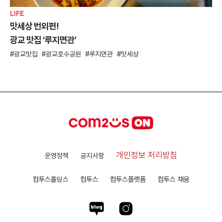
LIFE
맛세상 번외편!
광교 맛집 ‘루지면관’
광교맛집
광교호수공원
루지면관
맛세상
개인정보 처리방침
운영정책
공지사항
컴투스홀딩스
컴투스
컴투스플랫폼
컴투스 채용