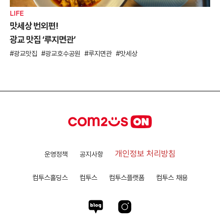
LIFE
맛세상 번외편!
광교 맛집 ‘루지면관’
광교맛집
광교호수공원
루지면관
맛세상
개인정보 처리방침
운영정책
공지사항
컴투스홀딩스
컴투스
컴투스플랫폼
컴투스 채용