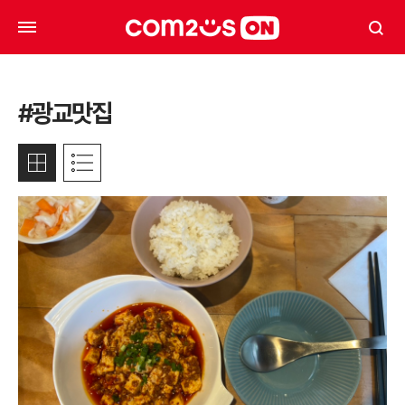
#광교맛집