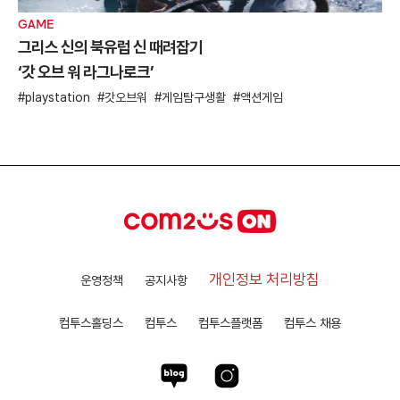
GAME
그리스 신의 북유럽 신 때려잡기
‘갓 오브 워 라그나로크’
playstation
갓오브워
게임탐구생활
액션게임
개인정보 처리방침
운영정책
공지사항
컴투스홀딩스
컴투스
컴투스플랫폼
컴투스 채용