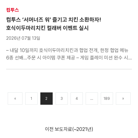
의미 더해 – ‘컴프야’ 시리즈 게임 내 이벤트 및 올스타전 현장
부스 운영 등 온·오프라인 넘나드는 야구 축제 선사 컴투스(대표
컴투스
남재관)는 KBO와 함께 지난 7월 10일 잠실야구장에서 개최한
컴투스 ‘서머너즈 워’ 즐기고 치킨 소환하자!
‘2026 […]
호식이두마리치킨 컬래버 이벤트 실시
2026년 07월 13일
– 내달 10일까지 호식이두마리치킨과 협업 전개, 한정 협업 메뉴
6종 선봬…주문 시 아이템 쿠폰 제공 – 게임 플레이 미션 완수 시
아이템 보상 및 호식이두마리치킨 앱전용 할인 쿠폰 지급 – 카페
인증 이벤트로 MD상품 획득 기회 제공, 카톡 즉석 당첨 이벤트로
치킨 교환권 선물 컴투스(대표 남재관)는 자사 글로벌 히트작
‘서머너즈 워: 천공의 아레나(이하 서머너즈 워)’에서 […]
«
1
2
3
4
…
189
»
이전 보도자료(~2021년)