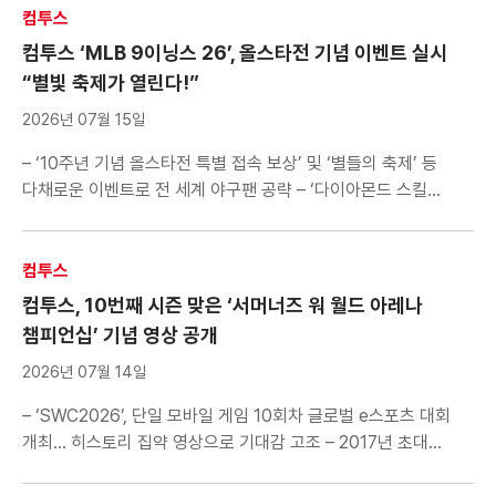
‘서머너즈 워: 천공의 아레나(이하 서머너즈 워)’가 TV
컴투스
애니메이션 ‘장송의 프리렌’ 컬래버레이션을 기념해 깜짝 상점을
컴투스 ‘MLB 9이닝스 26’, 올스타전 기념 이벤트 실시
열었다. 깜짝 […]
“별빛 축제가 열린다!”
2026년 07월 15일
– ‘10주년 기념 올스타전 특별 접속 보상’ 및 ‘별들의 축제’ 등
다채로운 이벤트로 전 세계 야구팬 공략 – ‘다이아몬드 스킬
트레이너 영입권’, ‘스페셜 시그니쳐 선수’ 등 게임 내 인기 아이템
대거 지급 – 서비스 10주년 D-100일 특별 이벤트 동시 진행…
풍성한 혜택으로 축제 분위기 조성 컴투스(대표 남재관)는 글로벌
컴투스
인기 모바일 야구 게임 ‘MLB 9이닝스 26’에서 […]
컴투스, 10번째 시즌 맞은 ‘서머너즈 워 월드 아레나
챔피언십’ 기념 영상 공개
2026년 07월 14일
– ‘SWC2026’, 단일 모바일 게임 10회차 글로벌 e스포츠 대회
개최… 히스토리 집약 영상으로 기대감 고조 – 2017년 초대
챔피언 TOMATO부터 작년 PU까지 역대 우승자와 대회 서사
담아내 – 내달 8일 오픈 퀄리파이어-서울 및 유럽 1차 예선으로