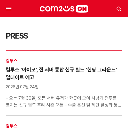
PRESS
컴투스
컴투스 ‘아이모’, 전 서버 통합 신규 필드 ‘헌팅 그라운드’
업데이트 예고
2026년 07월 24일
– 오는 7월 30일, 모든 서버 유저가 한곳에 모여 사냥과 전투를
펼치는 신규 필드 프리 시즌 오픈 – 수풀 은신 및 제단 활성화 등
전략적 요소 더해 글로벌 유저 간 치열한 경쟁의 재미 제공 컴투스
(대표 남재관)는 모바일 MMORPG ‘아이모’에서 최초로 전 서버
유저들이 한 공간에 모여 대전을 펼칠 수 있는 신규 콘텐츠 ‘헌팅
컴투스