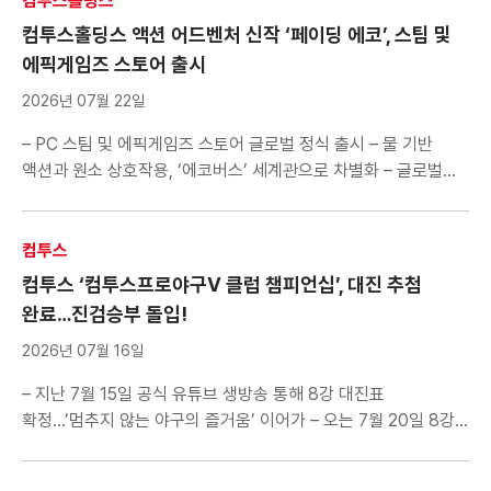
컴투스홀딩스
퍼블리싱하고 에이버튼(대표 김대훤)이 개발 중인 블록버스터급
컴투스홀딩스 액션 어드벤처 신작 ‘페이딩 에코’, 스팀 및
MMORPG ‘제우스: 오만의 […]
에픽게임즈 스토어 출시
2026년 07월 22일
– PC 스팀 및 에픽게임즈 스토어 글로벌 정식 출시 – 물 기반
액션과 원소 상호작용, ‘에코버스’ 세계관으로 차별화 – 글로벌
유저 만남 본격화 컴투스홀딩스(대표 정철호)는 액션 어드벤처
게임 ‘페이딩 에코(Fading Echo)’를 스팀(Steam) 및
에픽게임즈 스토어(Epic Games Store)에 정식 출시했다고
컴투스
22일 밝혔다. 페이딩 에코는 프랑스의 게임 퍼블리셔 ‘뉴테일즈
컴투스 ‘컴투스프로야구V 클럽 챔피언십’, 대진 추첨
(New Tales SAS)’ 산하 ‘에메테리아(Emeteria)’ 스튜디오가
완료…진검승부 돌입!
개발한 액션 어드벤처 […]
2026년 07월 16일
– 지난 7월 15일 공식 유튜브 생방송 통해 8강 대진표
확정…’멈추지 않는 야구의 즐거움’ 이어가 – 오는 7월 20일 8강
시작으로 8월 29일 오프라인 결선 개최 – 우승 상금 700만 원…
8강 진출 클럽 모두에게 회식비 지원하며 유저 성원에 보답 –