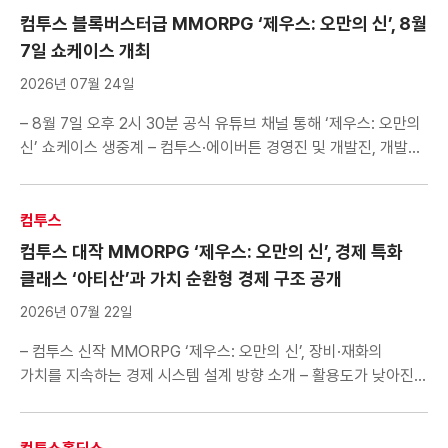
그라운드’의 업데이트를 […]
컴투스 블록버스터급 MMORPG ‘제우스: 오만의 신’, 8월
7일 쇼케이스 개최
2026년 07월 24일
– 8월 7일 오후 2시 30분 공식 유튜브 채널 통해 ‘제우스: 오만의
신’ 쇼케이스 생중계 – 컴투스·에이버튼 경영진 및 개발진, 개발
비전과 핵심 콘텐츠, 향후 서비스 및 운영 방향 소개 –
쇼케이스에서 정식 출시일 첫 공개…서프라이즈 게스트 참석 예고
컴투스(대표 남재관)는 에이버튼(대표 김대훤)이 개발하고 자사가
컴투스
퍼블리싱하는 블록버스터급 신작 MMORPG ‘제우스: 오만의
컴투스 대작 MMORPG ‘제우스: 오만의 신’, 경제 특화
신’의 쇼케이스를 오는 8월 […]
클래스 ‘아티산’과 가치 순환형 경제 구조 공개
2026년 07월 22일
– 컴투스 신작 MMORPG ‘제우스: 오만의 신’, 장비·재화의
가치를 지속하는 경제 시스템 설계 방향 소개 – 활용도가 낮아진
장비 매입하는 ‘미다스의 금고’ 마련, 축적된 일부 다이아 유저에게
환원 – 전용 제작과 성장으로 경제 활동 이끄는 ‘아티산’ 상세 정보
공개… 전투에서는 아군 지원 역할 수행 컴투스(대표 남재관)가