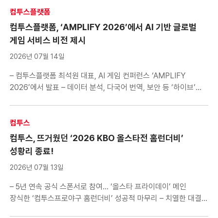
본격 개막 예정 컴투스는 글로벌 히트작 ‘서머너즈 워: 천공의
컴투스플랫폼
아레나(이하 서머너즈 워)’의 글로벌 e스포츠 대회 ‘서머너즈 워
컴투스플랫폼, ‘AMPLIFY 2026’에서 AI 기반 글로벌
월드 아레나 […]
게임 서비스 비전 제시
2026년 07월 14일
– 컴투스플랫폼 최석원 대표, AI 게임 컨퍼런스 ‘AMPLIFY
2026’에서 발표 – 데이터 분석, 다국어 번역, 보안 등 ‘하이브’
플랫폼 전반에 AI 기술 도입 컴투스홀딩스(대표 정철호)의 자회사
컴투스플랫폼(대표 최석원)은 지난 13일 서울에서 열린
‘AMPLIFY 2026’에서 AI 기반 글로벌 게임 서비스 전략과
컴투스
‘하이브’ 플랫폼의 방향을 발표했다고 14일 밝혔다. ‘AMPLIFY
컴투스, 뜨거웠던 ‘2026 KBO 올스타전 홈런더비’
2026’은 AI 기술을 활용해 글로벌 시장 진출을 준비하는 […]
성황리 종료!
2026년 07월 13일
– 5년 연속 공식 스폰서로 참여… ‘올스타 프라이데이’ 메인
장식한 ‘컴투스프로야구 홈런더비’ 성공적 마무리 – 치열한 대결
끝에 강백호 우승 차지, 신설된 ‘컴프야상’ · ‘홈런 메이커상’으로