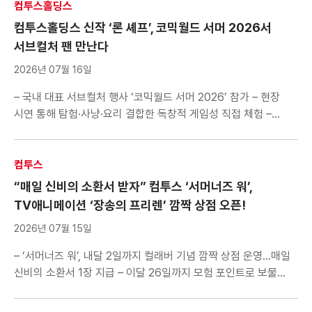
대회 모든 경기에 베테랑 정인호 캐스터와 프로 선수 출신 김지호
컴투스홀딩스
해설위원 진행으로 재미 더해 컴투스(대표 […]
컴투스홀딩스 신작 ‘론 셰프’, 코믹월드 서머 2026서
서브컬처 팬 만난다
2026년 07월 16일
– 국내 대표 서브컬처 행사 ‘코믹월드 서머 2026’ 참가 – 현장
시연 통해 탐험·사냥·요리 결합한 독창적 게임성 직접 체험 –
하반기 스팀 및 콘솔 출시 앞두고 유저 접점 확대 컴투스홀딩스
(대표 정철호)는 PC 및 콘솔 기반 신작 ‘론 셰프(Lone Chef)’가
국내 대표 서브컬처 행사 ‘코믹월드 서머 2026(이하 코믹월드)’에
컴투스
참가한다고 16일 밝혔다. 이달 18일과 19일 열리는 코믹월드는
“매일 신비의 소환서 받자” 컴투스 ‘서머너즈 워’,
[…]
TV애니메이션 ‘장송의 프리렌’ 깜짝 상점 오픈!
2026년 07월 15일
– ‘서머너즈 워’, 내달 2일까지 컬래버 기념 깜짝 상점 운영…매일
신비의 소환서 1장 지급 – 이달 26일까지 모험 포인트로 보물
상자 열고 전설의 전속성 소환서, 행운의 마법 상자 이용권 등 획득
가능 – 여러 편의성 업데이트 실시 컴투스(대표 남재관)의