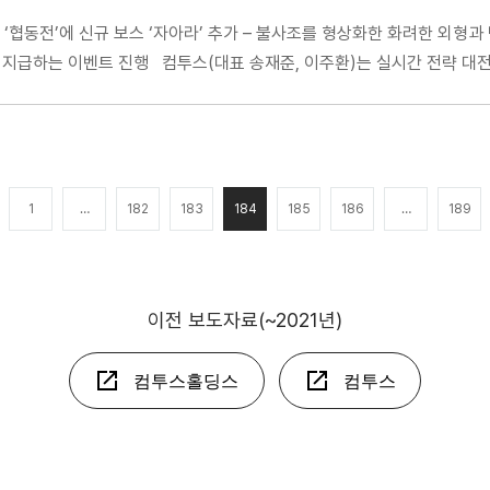
 ‘협동전’에 신규 보스 ‘자아라’ 추가 – 불사조를 형상화한 화려한 외형과
지급하는 이벤트 진행 컴투스(대표 송재준, 이주환)는 실시간 전략 대전 게
1
…
182
183
184
185
186
…
189
이전 보도자료(~2021년)
컴투스홀딩스
컴투스