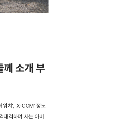
들께 소개 부
치’, ‘X-COM’ 정도
티격태격하며 사는 아버