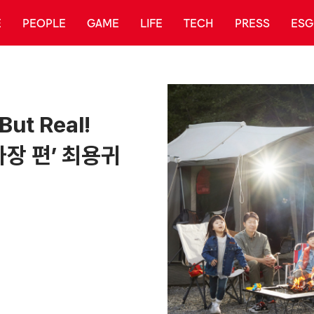
E
PEOPLE
GAME
LIFE
TECH
PRESS
ESG
But Real!
가장 편’ 최용귀