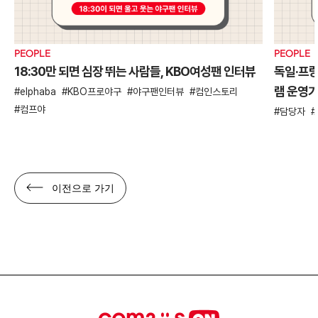
PEOPLE
PEOPLE
18:30만 되면 심장 뛰는 사람들, KBO여성팬 인터뷰
독일·프
램 운영
elphaba
KBO프로야구
야구팬인터뷰
컴인스토리
컴프야
담당자
이전으로 가기