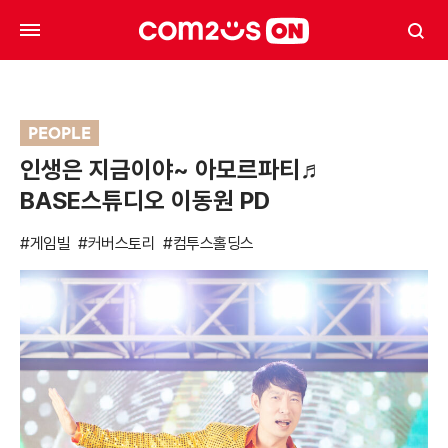
PEOPLE
인생은 지금이야~ 아모르파티♬
BASE스튜디오 이동원 PD
#게임빌
#커버스토리
#컴투스홀딩스