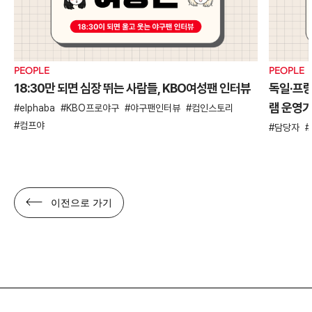
PEOPLE
PEOPLE
18:30만 되면 심장 뛰는 사람들, KBO여성팬 인터뷰
독일·프
램 운영
elphaba
KBO프로야구
야구팬인터뷰
컴인스토리
컴프야
담당자
이전으로 가기