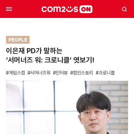
PEOPLE
이은재 PD가 말하는
‘서머너즈 워: 크로니클’ 엿보기!
#게임스컴
#서머너즈워
#인터뷰
#컴인스토리
#크로니클