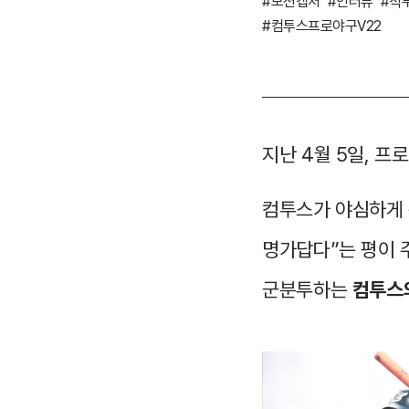
#모션캡처
#인터뷰
#직
#컴투스프로야구V22
지난 4월 5일, 프
컴투스가 야심하게 
명가답다”는 평이 
군분투하는
컴투스