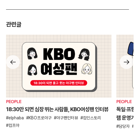
관련글
PEOPLE
PEOPLE
18:30만 되면 심장 뛰는 사람들, KBO여성팬 인터뷰
독일·프
램 운영
elphaba
KBO프로야구
야구팬인터뷰
컴인스토리
컴프야
담당자