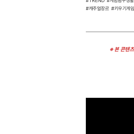
#TREND
#게임탐구생활
#캐주얼장르
#키우기게
※ 본 콘텐