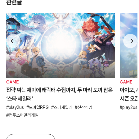
관련글
GAME
GAME
전략 짜는 재미에 캐릭터 수집까지, 두 마리 토끼 잡은
아이모, 
‘스타 세일러’
시즌 오
play2us
모바일RPG
스타세일러
신작게임
play2us
컴투스패밀리게임