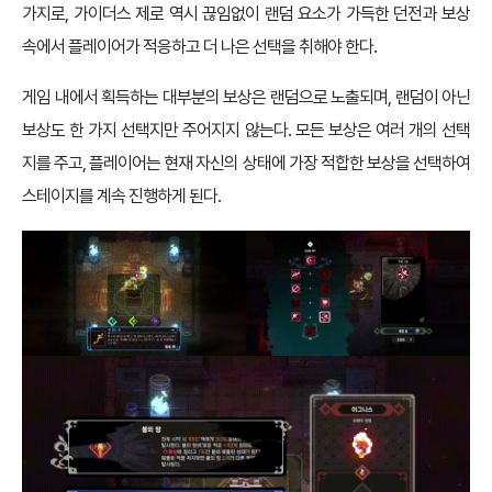
가지로, 가이더스 제로 역시 끊임없이 랜덤 요소가 가득한 던전과 보상
속에서 플레이어가 적응하고 더 나은 선택을 취해야 한다.
게임 내에서 획득하는 대부분의 보상은 랜덤으로 노출되며, 랜덤이 아닌
보상도 한 가지 선택지만 주어지지 않는다. 모든 보상은 여러 개의 선택
지를 주고, 플레이어는 현재 자신의 상태에 가장 적합한 보상을 선택하여
스테이지를 계속 진행하게 된다.