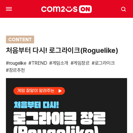
CONTENT
처음부터 다시! 로그라이크(Roguelike)
#rougelike
#TREND
#게임소개
#게임장르
#로그라이크
#장르추천