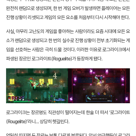
완전히 랜덤으로 생성되며, 한 번 게임 오버가 발생하면 플레이어는 모든
진행 상황이 리셋되고 게임의 모든 요소를 처음부터 다시 시작해야 한다.
사실, 아무리 고난도의 게임을 좋아하는 사람이라도 요즘 시대에 모든 요
소가 랜덤으로 생성되고 한 번의 실수로 진행 상황이 전부 초기화되는 게
임을 선호하는 사람은 극히 드물 것이다. 이러한 이유로 로그라이크에서
파생된 장르인 로그라이트(Roguelite)가 등장하게 됐다.
로그라이크는 장르명도 직관성이 떨어지는데 한술 더 떠서 ‘로그라이트
(Rougelite)’라니… 상당히 헷갈린다.
엄밀히 따지면 두 장르는 보통 다르게 분류된다. 앞서 언급했듯이 로그라