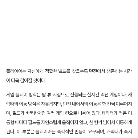
플레이어는 자신에게 적합한 빌드를 찾을수록 던전에서 생존하는 시간
이 더욱 길어질 것이다.
게임 플레이 방식은 탑 뷰 시점으로 진행되는 실시간 액션 게임이다. 캐
릭터의 이동 방식은 자유롭지만, 던전 내에서의 이동은 한 칸씩 이루어지
며, 필드가 바둑판처럼 여러 개의 칸으로 나뉘어 있다. 캐릭터와 적은 이
동할 때마다 필드를 자연스럽게 움직이지 않고, 한 칸씩 넘어서 이동하게
된다. 이 부분은 플레이어는 즉각적인 반응이 요구되며, 캐릭터가 즉시