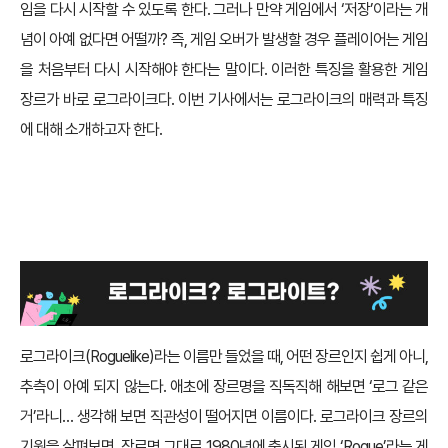
임을 다시 시작할 수 있도록 한다. 그러나 만약 게임에서 ‘저장’이라는 개
념이 아예 없다면 어떨까? 즉, 게임 오버가 발생할 경우 플레이어는 게임
을 처음부터 다시 시작해야 한다는 말이다. 이러한 특징을 활용한 게임
장르가 바로 로그라이크다. 이번 기사에서는 로그라이크의 매력과 특징
에 대해 소개하고자 한다.
로그라이크(Roguelike)라는 이름만 들었을 때, 어떤 장르인지 쉽게 아니,
추측이 아예 되지 않는다. 애초에 장르명을 직독직해 해보면 ‘로그 같은
거’라니… 생각해 보면 직관성이 떨어지면 이름이다. 로그라이크 장르의
기원을 살펴보면, 장르명 그대로 1980년에 출시된 게임 ‘Rogue’라는 게