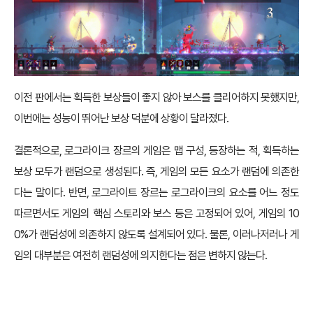
이전 판에서는 획득한 보상들이 좋지 않아 보스를 클리어하지 못했지만,
이번에는 성능이 뛰어난 보상 덕분에 상황이 달라졌다.
결론적으로, 로그라이크 장르의 게임은 맵 구성, 등장하는 적, 획득하는
보상 모두가 랜덤으로 생성된다. 즉, 게임의 모든 요소가 랜덤에 의존한
다는 말이다. 반면, 로그라이트 장르는 로그라이크의 요소를 어느 정도
따르면서도 게임의 핵심 스토리와 보스 등은 고정되어 있어, 게임의 10
0%가 랜덤성에 의존하지 않도록 설계되어 있다. 물론, 이러나저러나 게
임의 대부분은 여전히 랜덤성에 의지한다는 점은 변하지 않는다.