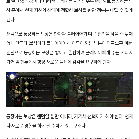
로 알고 있을 것이다. 따라서 플레이를 지속할수록 랜덤으로 등장하는 보
상 중에서 현재 자신의 상태에 적합한 보상을 판단 정도는 내릴 수 있게
된다.
랜덤으로 등장하는 보상은 판마다 플레이어가 다른 전략을 세울 수 밖에
없게 만든다. 보상마다 플레이어에게 이득이 되는 부분이 다르므로, 매번
랜덤으로 등장하는 보상은 쌓이고 결합하여 플레이어에게 주는 시너지
가 게임 전투에서 항상 새로운 플레이 감각을 요구하게 된다.
등장하는 보상은 랜덤일 뿐만 아니라, 거기서 선택까지 해야 한다. 언제
나 새로운 경험을 하게 될 수밖에 없는 구조다.