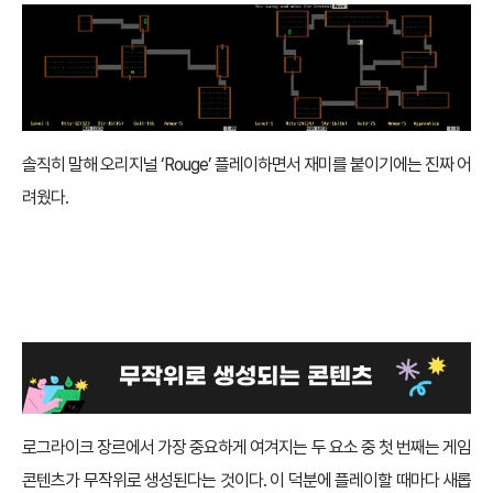
솔직히 말해 오리지널 ‘Rouge’ 플레이하면서 재미를 붙이기에는 진짜 어
려웠다.
로그라이크 장르에서 가장 중요하게 여겨지는 두 요소 중 첫 번째는 게임
콘텐츠가 무작위로 생성된다는 것이다. 이 덕분에 플레이할 때마다 새롭