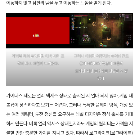
이동하지 않고 잠깐의 텀을 두고 이동하는 느낌을 받게 된다.
게임을 처음 플레이할 때 캐릭터 조
그러나 적응한 이후에는 늘어난 컨트
작이 다소 어렵게 느껴졌다.
롤과 캐릭터의 특성이 어울려
호쾌한 액션 플레이를 진행할 수 있
었다.
가이더스 제로는 얼리 액세스 상태로 출시된 지 얼마 되지 않아, 게임 내
볼륨이 풍족하다고 보기는 어렵다. 그러나 독특한 플레이 방식, 개성 있
는 여러 캐릭터, 도전 정신을 요구하는 레벨 디자인은 정식 출시를 기대
하게 만든다. 비록 얼리 액세스 상태일지라도 게임의 퀄리티는 가격을 지
불할 만한 충분한 가치를 지니고 있다. 따라서 로그라이크(로그라이트)