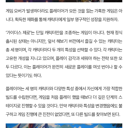
게임 오버가 발생하더라도 플레이어가 모든 것을 잃는 가혹한 게임은 아
니다. 획득한 재화를 통해 캐릭터에게 일부 영구적인 성장을 지원하자.
‘가이더스 제로’는 단일 캐릭터만을 조종하는 게임이 아니다. 현재 정식
출시된 상태는 아니지만, 앞서 해보기 버전에서 즐길 수 있는 캐릭터는
총 세 명이며, 각 캐릭터마다 두 개의 특성을 선택할 수 있다. 각 캐릭터는
고유한 개성을 지니고 있으며, 플레이 감각과 세워야 하는 전략 또한 모
두 다르다. 이는 플레이어가 완전히 새로운 플레이를 여섯 번이나 할 수
있다는 뜻이기도 하다.
플레이어는 세 명의 캐릭터와 다양한 특성 중에서 자신에게 가장 적합한
빌드를 수립한다면, 게임을 처음 플레이 했을 때보다 더 깊은 단계의 스
테이지로 진행할 수 있을 것이다. 만약 캐릭터와 특성을 변경했음에도 불
구하고 게임 진행에 큰 진전이 없었다면, 또 다른 빌드를 찾아보면 된다.