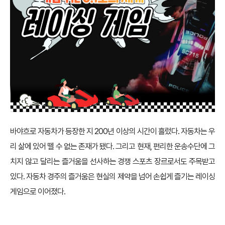
바야흐로 자동차가 등장한 지 200년 이상의 시간이 흘렀다. 자동차는 우
리 삶에 있어 뗄 수 없는 존재가 됐다. 그리고 현재, 편리한 운송수단에 그
치지 않고 달리는 즐거움을 선사하는 경쟁 스포츠 장르로서도 주목받고
있다. 자동차 경주의 즐거움은 현실의 제약을 넘어 손쉽게 즐기는 레이싱
게임으로 이어졌다.