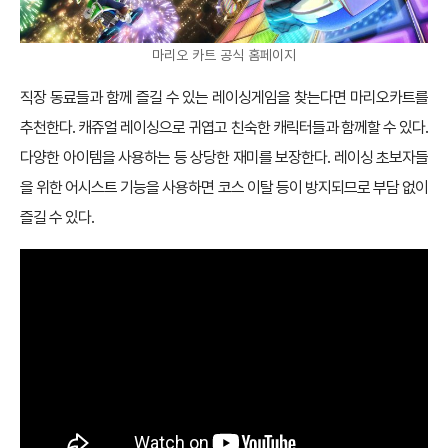
마리오 카트 공식 홈페이지
직장 동료들과 함께 즐길 수 있는 레이싱게임을 찾는다면 마리오카트를
추천한다. 캐쥬얼 레이싱으로 귀엽고 친숙한 캐릭터들과 함께할 수 있다.
다양한 아이템을 사용하는 등 상당한 재미를 보장한다. 레이싱 초보자들
을 위한 어시스트 기능을 사용하면 코스 이탈 등이 방지되므로 부담 없이
즐길 수 있다.