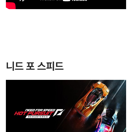
니드 포 스피드