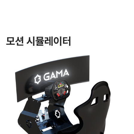
모션 시뮬레이터