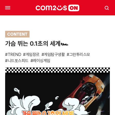
CONTENT
가슴 뛰는 0.1초의 세계🏎
#TREND
#게임장르
#게임탐구생활
#그란투리스모
#니드포스피드
#레이싱게임