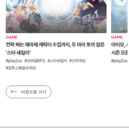
GAME
GAME
전략 짜는 재미에 캐릭터 수집까지, 두 마리 토끼 잡은
아이모, 
‘스타 세일러’
시즌 오
play2us
모바일RPG
스타세일러
신작게임
play2us
컴투스패밀리게임
이전으로 가기