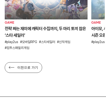
GAME
GAME
전략 짜는 재미에 캐릭터 수집까지, 두 마리 토끼 잡은
아이모, 
‘스타 세일러’
시즌 오
play2us
모바일RPG
스타세일러
신작게임
play2us
컴투스패밀리게임
이전으로 가기