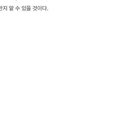
지 알 수 있을 것이다.