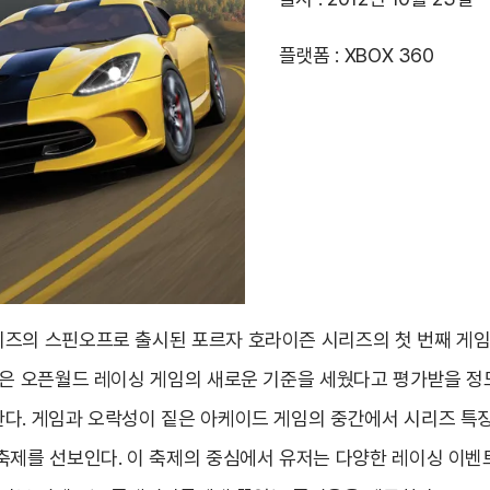
플랫폼 : XBOX 360
즈의 스핀오프로 출시된 포르자 호라이즌 시리즈의 첫 번째 게임
임은 오픈월드 레이싱 게임의 새로운 기준을 세웠다고 평가받을 정
다. 게임과 오락성이 짙은 아케이드 게임의 중간에서 시리즈 특
축제를 선보인다. 이 축제의 중심에서 유저는 다양한 레이싱 이벤트