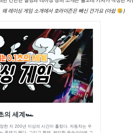
대한 간단한 설명과 레이싱 장비 소개는 돌고래 기자가 작성한 지
, 왜 레이싱 게임 소개에서 호라이즌은 빼신 건가요 (아쉽
)