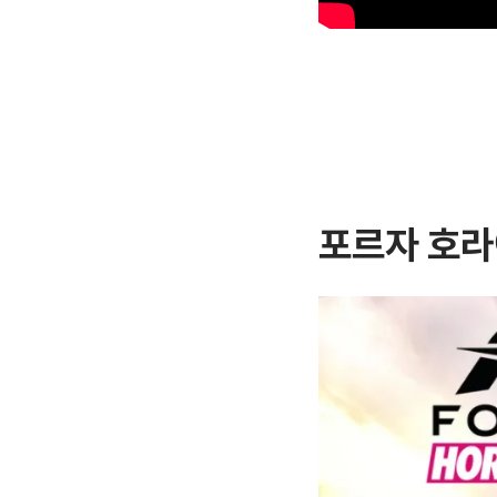
포르자 호라이