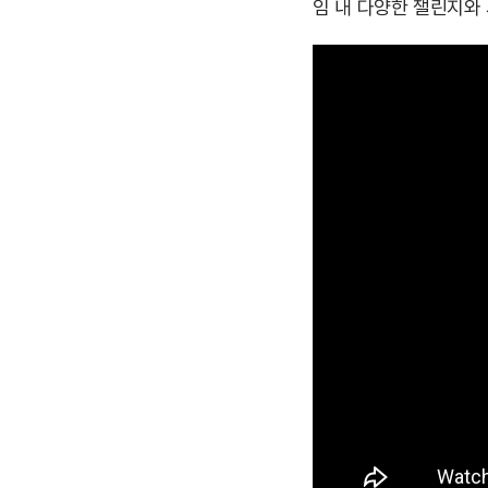
임 내 다양한 챌린지와