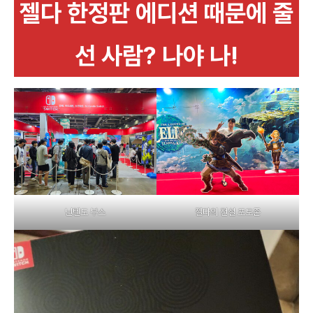
젤다 한정판 에디션 때문에 줄
선 사람? 나야 나!
닌텐도 부스
젤다의 전설 포토존