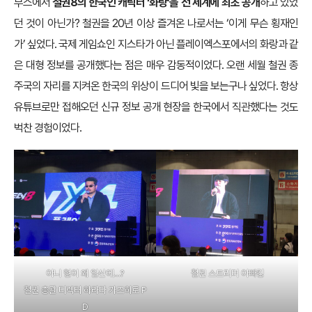
부스에서
철권8의 한국인 캐릭터 ‘화랑’을 전 세계에 최초 공개
하고 있었
던 것이 아닌가? 철권을 20년 이상 즐겨온 나로서는 ‘이게 무슨 횡재인
가’ 싶었다. 국제 게임쇼인 지스타가 아닌 플레이엑스포에서의 화랑과 같
은 대형 정보를 공개했다는 점은 매우 감동적이었다. 오랜 세월 철권 종
주국의 자리를 지켜온 한국의 위상이 드디어 빛을 보는구나 싶었다. 항상
유튜브로만 접해오던 신규 정보 공개 현장을 한국에서 직관했다는 것도
벅찬 경험이었다.
아니 형이 왜 일산에…?
철권 스트리머 아빠킹
철권 총괄 디렉터 하라다 가즈히로 P
D