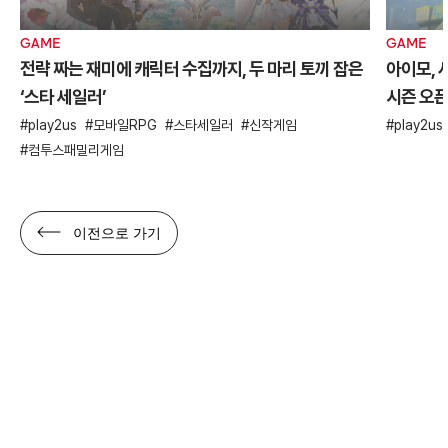
관련글
GAME
GAME
전략 짜는 재미에 캐릭터 수집까지, 두 마리 토끼 잡은
아이모, 
‘스타 세일러’
시즌 오
play2us
모바일RPG
스타세일러
신작게임
play2us
컴투스패밀리게임