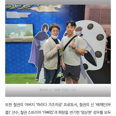
철권의 신, ‘무릎’ 배재민 선수
또한 철권의 아버지 ‘하라다 가츠히로’ 프로듀서, 철권의 신 ‘배재민(무
릎)’ 선수, 철권 스트리머 ‘아빠킹’과 화랑을 연기한 ‘엄상현’ 성우를 모두