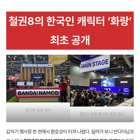
철권8의 한국인 캐릭터 ‘화랑’
최초 공개
반다이 남코 부스
철권8 화랑 전세계 최초 공개
갑자기 행사장 한 켠에서 환호성이 터져 나왔다. 달려가 보니 반다이남코