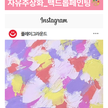
자유추상화_백드롭페인팅