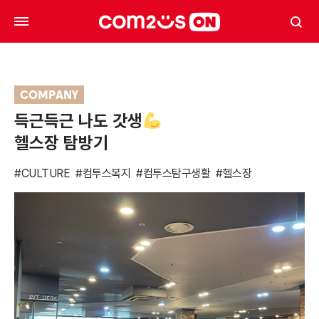
COMPANY
득근득근 나도 갓생
헬스장 탐방기
#CULTURE
#컴투스복지
#컴투스탐구생활
#헬스장