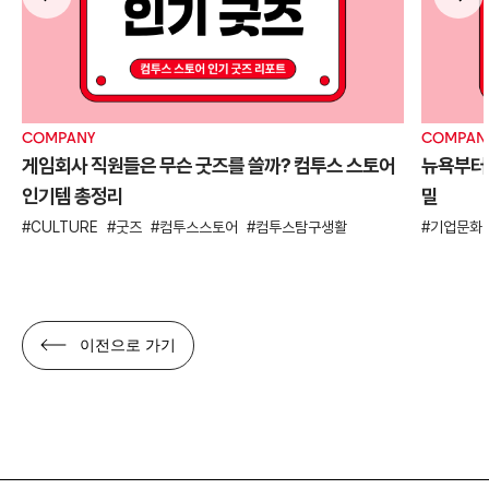
COMPANY
COMPAN
게임회사 직원들은 무슨 굿즈를 쓸까? 컴투스 스토어
뉴욕부터 
인기템 총정리
밀
CULTURE
굿즈
컴투스스토어
컴투스탐구생활
기업문화
이전으로 가기