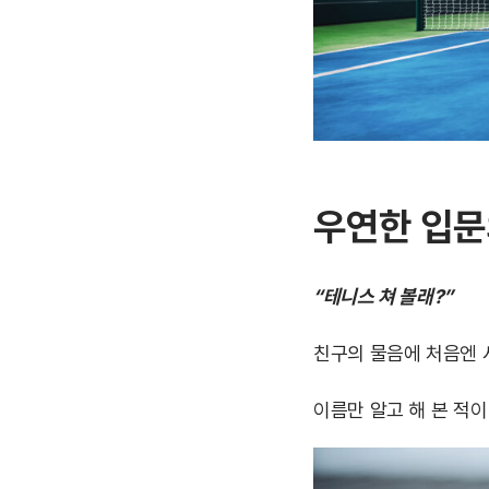
우연한 입문
“테니스 쳐 볼래?”
친구의 물음에 처음엔 
이름만 알고 해 본 적이