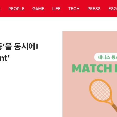
E
PEOPLE
GAME
LIFE
TECH
PRESS
ESG
동’을 동시에!
nt’