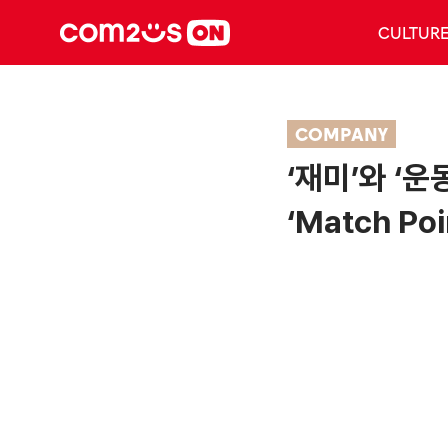
CULTUR
COMPANY
‘재미’와 ‘운
‘Match Poi