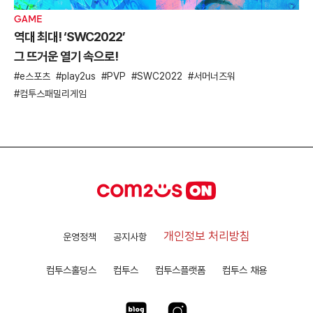
GAME
역대 최대! ‘SWC2022’
그 뜨거운 열기 속으로!
e스포츠
play2us
PVP
SWC2022
서머너즈워
컴투스패밀리게임
개인정보 처리방침
운영정책
공지사항
컴투스홀딩스
컴투스
컴투스플랫폼
컴투스 채용