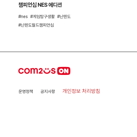
챔피언십 NES 에디션
nes
게임탐구생활
닌텐도
닌텐도월드챔피언십
개인정보 처리방침
운영정책
공지사항