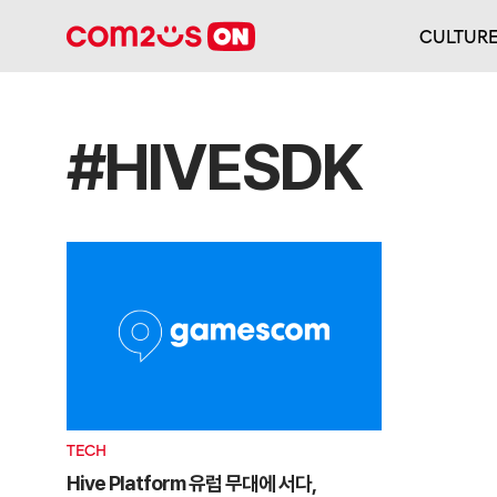
CULTUR
#HIVESDK
TECH
Hive Platform 유럽 무대에 서다,