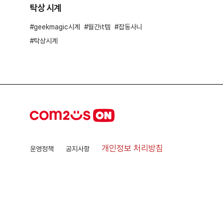
탁상 시계
geekmagic시계
월간it템
잡동사니
탁상시계
개인정보 처리방침
운영정책
공지사항