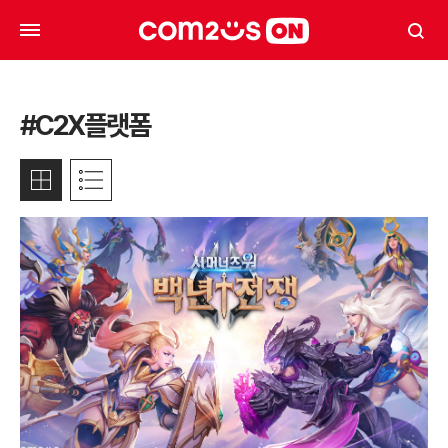
#C2X플랫폼