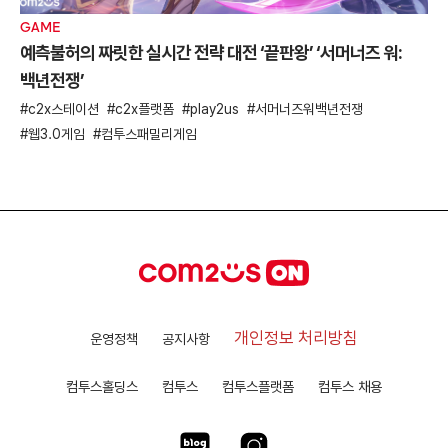
GAME
예측불허의 짜릿한 실시간 전략 대전 ‘끝판왕’ ‘서머너즈 워:
백년전쟁’
c2x스테이션
c2x플랫폼
play2us
서머너즈워백년전쟁
웹3.0게임
컴투스패밀리게임
개인정보 처리방침
운영정책
공지사항
컴투스홀딩스
컴투스
컴투스플랫폼
컴투스 채용