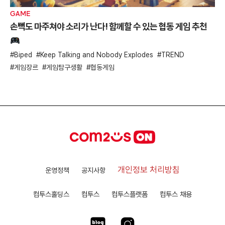
GAME
손뼉도 마주쳐야 소리가 난다! 함께할 수 있는 협동 게임 추천
Biped
Keep Talking and Nobody Explodes
TREND
게임장르
게임탐구생활
협동게임
개인정보 처리방침
운영정책
공지사항
컴투스홀딩스
컴투스
컴투스플랫폼
컴투스 채용