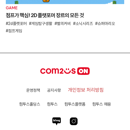
GAME
점프가 핵심! 2D 플랫포머 장르의 모든 것
2d플랫포머
게임탐구생활
별의커비
소닉시리즈
슈퍼마리오
점프게임
개인정보 처리방침
운영정책
공지사항
컴투스홀딩스
컴투스
컴투스플랫폼
컴투스 채용