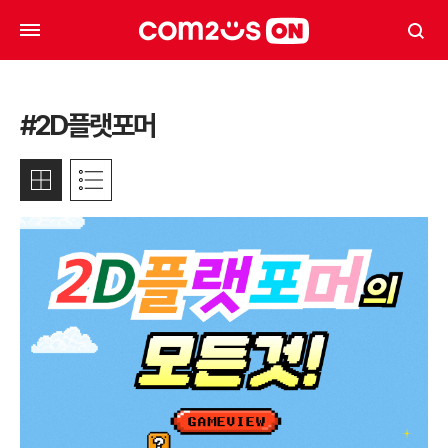
#2D플랫포머