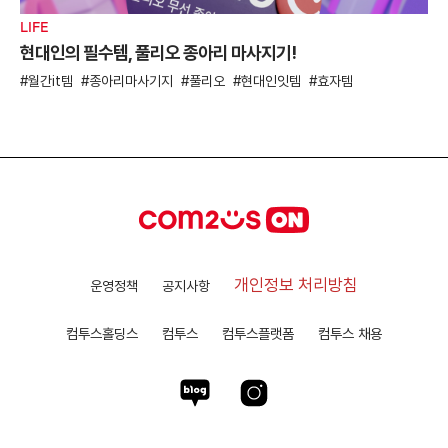
LIFE
현대인의 필수템, 풀리오 종아리 마사지기!
월간it템
종아리마사기지
풀리오
현대인잇템
효자템
개인정보 처리방침
운영정책
공지사항
컴투스홀딩스
컴투스
컴투스플랫폼
컴투스 채용