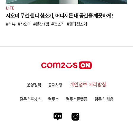
LIFE
샤오미 무선 핸디 청소기, 어디서든 내 공간을 깨끗하게!
리뷰
샤오미
월간it템
청소기
핸디청소기
개인정보 처리방침
운영정책
공지사항
컴투스홀딩스
컴투스
컴투스플랫폼
컴투스 채용