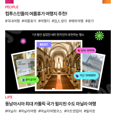
PEOPLE
컴투스인들의 여름휴가 여행지 추천!
국내여행
여름휴가
여행지
컴人생각
해외여행
휴가
LIFE
동남아시아 최대 카톨릭 국가 필리핀 수도 마닐라 여행
마닐라
마닐라여행
마닐라여행코스
아트앤컬처
필리핀