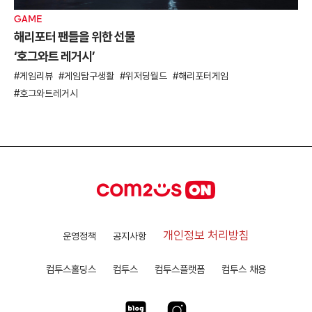
GAME
해리포터 팬들을 위한 선물
‘호그와트 레거시’
게임리뷰
게임탐구생활
위저딩월드
해리포터게임
호그와트레거시
개인정보 처리방침
운영정책
공지사항
컴투스홀딩스
컴투스
컴투스플랫폼
컴투스 채용