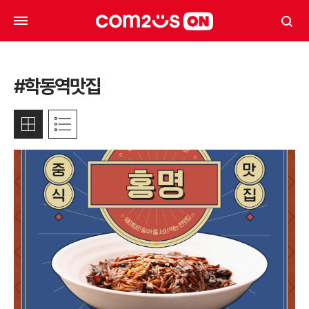
#학동역맛집