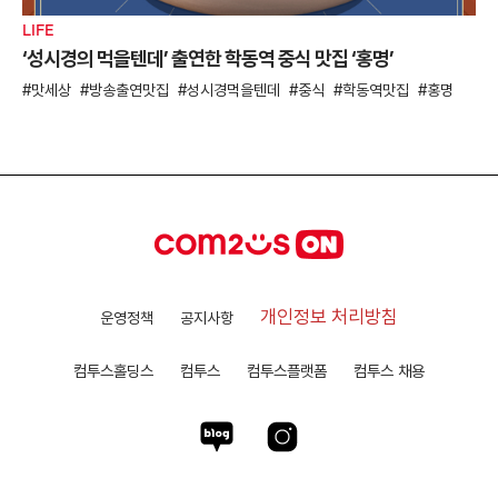
LIFE
‘성시경의 먹을텐데’ 출연한 학동역 중식 맛집 ‘홍명’
맛세상
방송출연맛집
성시경먹을텐데
중식
학동역맛집
홍명
개인정보 처리방침
운영정책
공지사항
컴투스홀딩스
컴투스
컴투스플랫폼
컴투스 채용