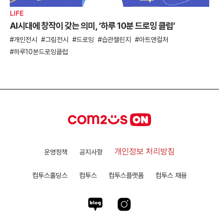
LIFE
AI시대에 창작이 갖는 의미, ‘하루 10분 드로잉 클럽’
개인전시
그림전시
드로잉
습관챌린지
아트앤컬처
하루10분드로잉클럽
개인정보 처리방침
운영정책
공지사항
컴투스홀딩스
컴투스
컴투스플랫폼
컴투스 채용