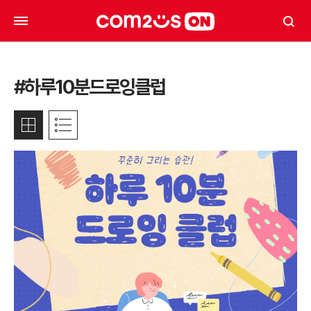
#하루10분드로잉클럽