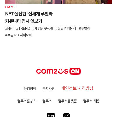
GAME
NFT 실전편! 신세계 푸빌라
커뮤니티 행사 엿보기
NFT
TREND
게임탐구생활
유틸리티NFT
푸빌라
푸빌라소사이어티
개인정보 처리방침
운영정책
공지사항
컴투스홀딩스
컴투스
컴투스플랫폼
컴투스 채용