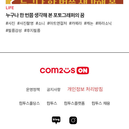
LIFE
누구나 한 번쯤 생각해 본 포토그래퍼의 꿈
사진
사진촬영
소니
아트앤컬처
카메라
캐논
파라소닉
필름감성
후지필름
개인정보 처리방침
운영정책
공지사항
컴투스홀딩스
컴투스
컴투스플랫폼
컴투스 채용