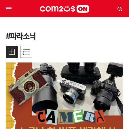
#파라소닉