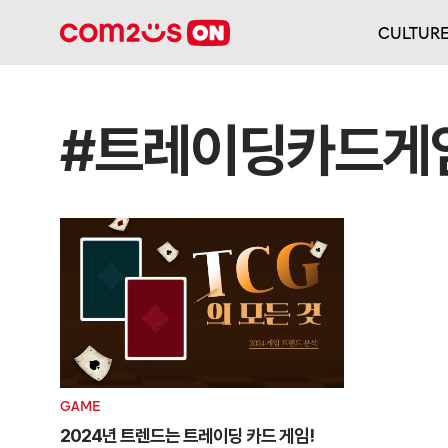
CULTUR
#트레이딩카드게
GAME
2024년 트렌드는 트레이딩 카드 게임!