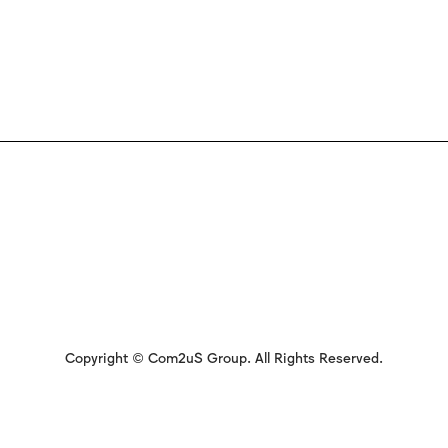
Copyright © Com2uS Group. All Rights Reserved.