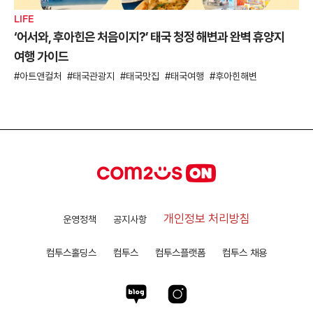
LIFE
‘어서와, 후아힌은 처음이지?’ 태국 청정 해변과 완벽 휴양지
여행 가이드
아트앤컬처
태국관광지
태국맛집
태국여행
후아힌해변
개인정보 처리방침
운영정책
공지사항
컴투스홀딩스
컴투스
컴투스플랫폼
컴투스 채용