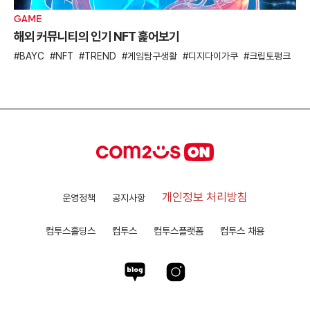
GAME
해외 커뮤니티의 인기 NFT 훑어보기
BAYC
NFT
TREND
게임탐구생활
디지다이가쿠
크립토펑크
개인정보 처리방침
운영정책
공지사항
컴투스홀딩스
컴투스
컴투스플랫폼
컴투스 채용