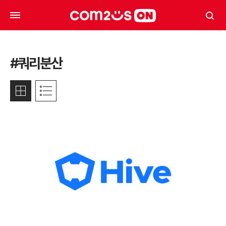
#쿼리분산