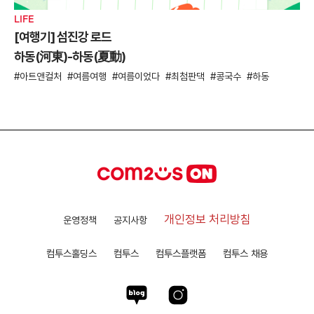
LIFE
[여행기] 섬진강 로드
하동(河東)-하동(夏動)
아트앤컬처
여름여행
여름이었다
최첨판댁
콩국수
하동
개인정보 처리방침
운영정책
공지사항
컴투스홀딩스
컴투스
컴투스플랫폼
컴투스 채용