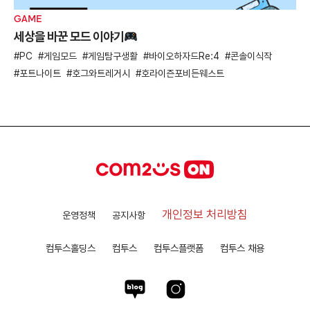
GAME
세상을 바꾼 모드 이야기
PC
게임모드
게임탐구생활
바이오하자드Re:4
콘솔이식작
포트나이트
호그와트레거시
호라이즌포비든웨스트
개인정보 처리방침
운영정책
공지사항
컴투스홀딩스
컴투스
컴투스플랫폼
컴투스 채용