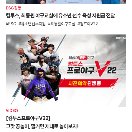
ESG활동
컴투스, 최동원 야구교실에 유소년 선수 육성 지원금 전달
ESG
유소년선수지원
최동원야구교실
컴프야V22
VIDEO
[컴투스프로야구V22]
그깟 공놀이, 할거면 제대로 놀아보자!