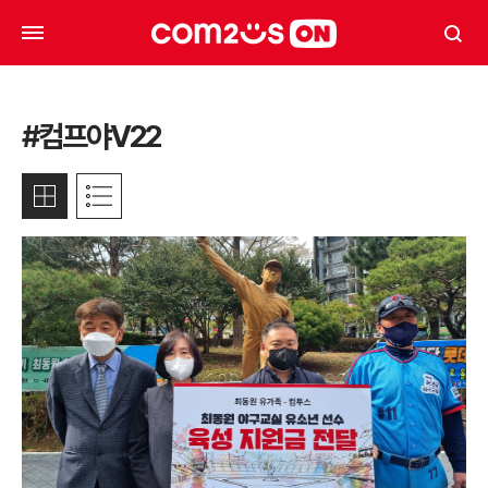
#컴프야V22