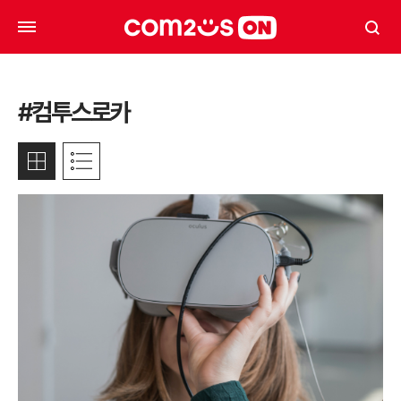
#컴투스로카