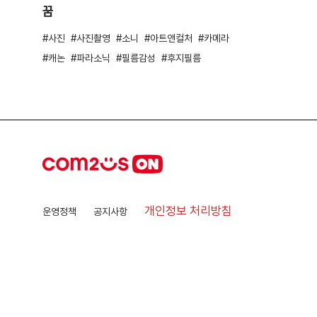
꿈
사진
사진촬영
소니
아트앤컬처
카메라
캐논
파라소닉
필름감성
후지필름
개인정보 처리방침
운영정책
공지사항